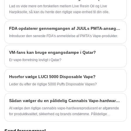
Lad os vide mere om forskellen mellem Live Resin Oil og Live
Harpiksolie, så kan du hente den rigtige vape-enhed til din olie.
FDA opdaterer gennemgangen af ​​JUULs PMTA-ansøgning
Introducer den seneste FDA's anmeldelse af PMTA's Vape-produkter.
VM-fans kan bruge engangsdampe i Qatar?
Er vape-forretning lovligt i Qatar?
Hvorfor vælge LUCI 5000 Disposable Vape?
Leder du efter de rigtige 5000 Puffs Disposable Vapes?
Sådan vælger du en pålidelig Cannabis Vape-hardwareproducent
At vælge den rigtige cannabis vape-hardwareproducent er afgørende
for produktkvalitet, sikkerhed og brands omdømme. Pålidelige
producenter bør tilbyde avanceret keramisk varmeteknologi, lave
fejlfrekvenser, streng kvalitetskontrol, oliespecifik tilpasning og stærk