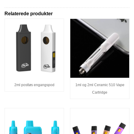
Relaterede produkter
2ml postløs engangspod
1ml og 2ml Ceramic 510 Vape
Cartridge