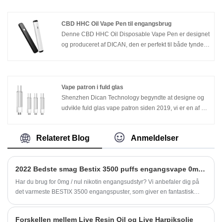
ingeniører i denne fil designet og samarbejdede med
mange kunder og hjælper med at opsætte deres egne
mærker af voks vaporizers. Leder du efter
CBD HHC Oil Vape Pen til engangsbrug
professionelle voks vape leverandører og producenter,
Denne CBD HHC Oil Disposable Vape Pen er designet
kontakt os venligst for yderligere diskussion.
og produceret af DICAN, den er perfekt til både tynde
og tykke olier, da den bruger en ny opgradering af
keramiske varmespoler i stedet for traditionel cylinder
keramisk varmespiral, som har bedre varmeeffektivitet.
Bedre til cbd-olie og tykke olier som HHC-olie, Delta
Vape patron i fuld glas
8/9/10-olier.
Shenzhen Dican Technology begyndte at designe og
udvikle fuld glas vape patron siden 2019, vi er en af ​​de
tidligste og førende producenter inden for R&D denne
type vape patron i Kina. Vores vape carts er blevet
Relateret Blog
Anmeldelser
testet af partnerkunder i USA af forskellige slags cbd
olier, det er nu den mest pålidelige glas vape patron på
markedet.
2022 Bedste smag Bestix 3500 puffs engangsvape 0mg nul nikotin
Har du brug for 0mg / nul nikotin engangsudstyr? Vi anbefaler dig på
det varmeste BESTIX 3500 engangspuster, som giver en fantastisk
stærk smag. Høj god kvalitet og billig pris til dig !!!
Forskellen mellem Live Resin Oil og Live Harpiksolie