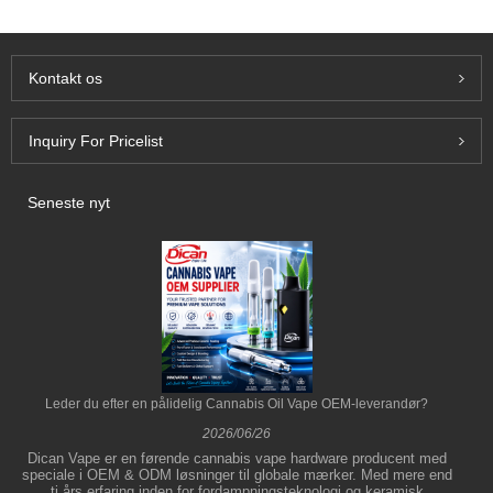
Kontakt os
Inquiry For Pricelist
Seneste nyt
Leder du efter en pålidelig Cannabis Oil Vape OEM-leverandør?
2026/06/26
Dican Vape er en førende cannabis vape hardware producent med
speciale i OEM & ODM løsninger til globale mærker. Med mere end
ti års erfaring inden for fordampningsteknologi og keramisk