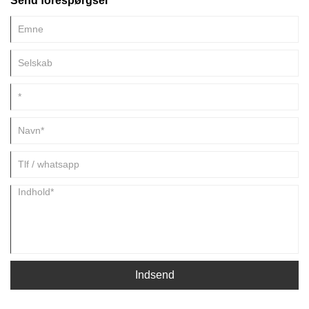
Send forespørgsel
F&U-kapacitet. Virksomheder som DICAN VAPE fokuserer på postfri
keramisk innovation, glat smagsydelse og løsninger uden tilstopning
designet til moderne tykke cannabisolier.
Indsend