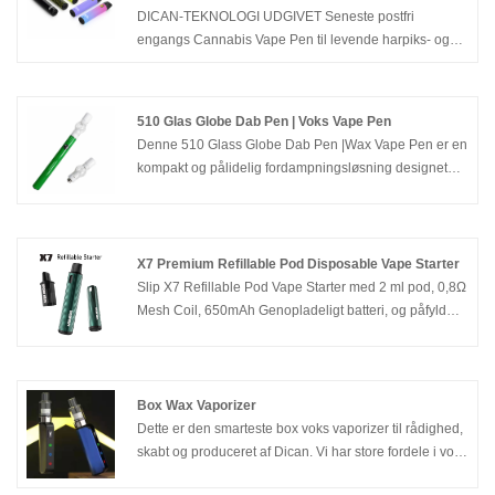
DICAN-TEKNOLOGI UDGIVET Seneste postfri
engangs Cannabis Vape Pen til levende harpiks- og
kolofoniumolier, med ny banebrydende keramisk
varmeteknologi og No Central Post Oil Tank Nano
Vape Pen, giver dig den bedste
510 Glas Globe Dab Pen | Voks Vape Pen
oliedampningsoplevelse, du aldrig har haft før.
Denne 510 Glass Globe Dab Pen |Wax Vape Pen er en
kompakt og pålidelig fordampningsløsning designet
specielt til voks- og koncentratdampning. Med et
højkvalitets glaskuglefordamperkammer og et
knapaktiveret genopladeligt batteri leverer den ren
smag, glat damp og ensartet ydeevne til en bred vifte af
X7 Premium Refillable Pod Disposable Vape Starter
koncentrater.
Slip X7 Refillable Pod Vape Starter med 2 ml pod, 0,8Ω
Mesh Coil, 650mAh Genopladeligt batteri, og påfyld
fleksibilitet med dine egne e-liquids.
Box Wax Vaporizer
Dette er den smarteste box voks vaporizer til rådighed,
skabt og produceret af Dican. Vi har store fordele i voks
vaporizer og voks vape penne i årevis i Kina. 5 top