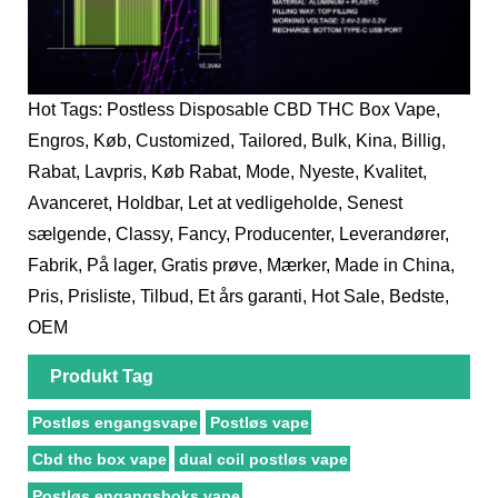
Hot Tags: Postless Disposable CBD THC Box Vape,
Engros, Køb, Customized, Tailored, Bulk, Kina, Billig,
Rabat, Lavpris, Køb Rabat, Mode, Nyeste, Kvalitet,
Avanceret, Holdbar, Let at vedligeholde, Senest
sælgende, Classy, ​​Fancy, Producenter, Leverandører,
Fabrik, På lager, Gratis prøve, Mærker, Made in China,
Pris, Prisliste, Tilbud, Et års garanti, Hot Sale, Bedste,
OEM
Produkt Tag
Postløs engangsvape
Postløs vape
Cbd thc box vape
dual coil postløs vape
Postløs engangsboks vape