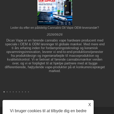
Leder du efter en pålidelig Cannabis Oil Vape OEM-leverandør?
2026/06/26
Dican Vape er en førende cannabis vape hardware producent med
speciale i OEM & ODM løsninger til globale mærker. Med mere end
ti års erfaring inden for fordampningsteknologi og keramisk
opvarmningsinnovation, leverer vi end-to-end-produktionstjenester
fra produktdesign og ingeniørarbejde til masseproduktion og
kvalitetskontrol. Vi er betroet af førende cannabismærker verden
over, og vi er forpligtet til at hjælpe partnere med at bygge
differentierede, højtydende vape-produkter på et konkurrencepræget
marked.
X
Vi bruger cookies til at tilbyde dig en bedre