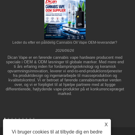
Leder du efter en pålidelig Cannabis Oil Vape OEM-leverandør?
2026/06/26
Dican Vape er en førende cannabis vape hardware producent med
speciale i OEM & ODM løsninger til globale mærker. Med mere end
ti års erfaring inden for fordampningsteknologi og keramisk
opvarmningsinnovation, leverer vi end-to-end-produktionstjenester
fra produktdesign og ingeniørarbejde til masseproduktion og
kvalitetskontrol. Vi er betroet af førende cannabismærker verden
over, og vi er forpligtet til at hjælpe partnere med at bygge
differentierede, højtydende vape-produkter på et konkurrencepræget
marked.
X
Vi bruger cookies til at tilbyde dig en bedre