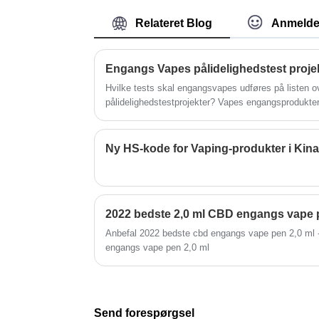
e-liquids.
Relateret Blog
Anmelde
Engangs Vapes pålidelighedstest projek
Hvilke tests skal engangsvapes udføres på listen 
pålidelighedstestprojekter? Vapes engangsprodukter 
opmærksomhed på grund af teksturoplevelsen og s
engangsprodukter skal ikke kun testes én efter én i
råvarer, brug af additiver og procesplanlægning. Fle
Ny HS-kode for Vaping-produkter i Kina
korrigere den ideelle smagsoplevelse.
2022 bedste 2,0 ml CBD engangs vape 
Anbefal 2022 bedste cbd engangs vape pen 2,0 m
engangs vape pen 2,0 ml
Send forespørgsel