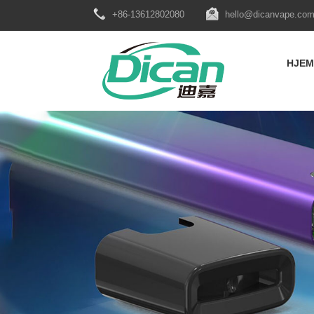
+86-13612802080
hello@dicanvape.co
HJEM