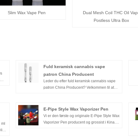
Slim Wax Vape Pen
Dual Mesh Coil THC Oil Vap
Postless Ultra Box
Fuld keramisk cannabis vape
øs
patron China Producent
Leder du efter fuld keramisk cannabis vape
patron China Producent? Velkommen til at
kontakte os. Dican Vape - Den øverste
ret
førende cannabisolievapeproducent i Kina
ole
over et årti. Vi er dedikeret til banebrydende
E-Pipe Style Wax Vaporizer Pen
keramisk opvarmningsteknologi og bringer
Vi er den første og originale E-Pipe Style Wax
g en
cannabisolie-vapingoplevelsen til et næste
Vaporizer Pen producent og grossist i Kina.
2 ml
niveau.
Denne voks vaporizer blev designet og
igt
produceret i 2019 af vores firma Dican
ne