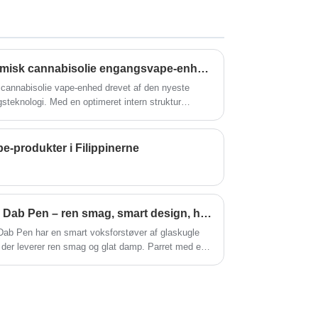
revolutionerende Postless Disposable CBD
THC Box Vape designet til at løfte din
vapingoplevelse til nye højder.
Dican Vape avanceret keramisk cannabisolie engangsvape-enhed – ingen tilstopning, ren smag, konsekvent ydeevne
cannabisolie vape-enhed drevet af den nyeste
teknologi. Med en optimeret intern struktur
e problemer såsom tilstopning, dårlig smag og
 fremragende kompatibilitet med forskellige
leverer ren smag, glat damp og ensartet output fra
e-produkter i Filippinerne
lbyder en virkelig pålidelig og forhøjet vaping-
Glas Globe Wax Vape Pen | Dab Pen – ren smag, smart design, hverdagskomfort
ab Pen har en smart voksforstøver af glaskugle
der leverer ren smag og glat damp. Parret med et
ed 380 mAh kapacitet og variabel spænding giver
kommelig duppeydelse.