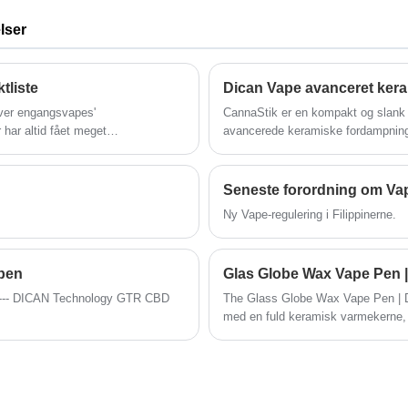
Technology. Nu er det 2. generation med nye
lser
funktioner og bedre vaping
performance.Enhver interesse, er du
velkommen til at kontakte os for den bedste
tliste
pris.
over engangsvapes'
CannaStik er en kompakt og slank 
har altid fået meget
avancerede keramiske fordampnings
ikkerhedsproblemer. Vapes
eliminerer den effektivt almindelig
 alle aspekter af udvælgelse af
inkonsekvent ydeevne. Designet til
re testeksperimenter for at
cannabisolier og viskositeter, den 
Seneste forordning om Vap
det første sug til det sidste - og ti
Ny Vape-regulering i Filippinerne.
oplevelse.
pen
l --- DICAN Technology GTR CBD
The Glass Globe Wax Vape Pen | D
med en fuld keramisk varmekerne, 
slankt 510 genopladeligt batteri m
den bærbar, brugervenlig og over