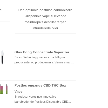
e
Den optimale postløse cannabisolie
-disponible vape til levende
rosinharpiks destillat terpen
infunderede olier
Glas Bong Concentrate Vaporizer
Dican Technology var en af ​​de tidligste
producenter og producenter af denne smarte
glasbongkoncentratfordamper i Kina. Vi er
dedikerede til at levere de nyeste og
håndlavede vaporizers og kush-penne til
kunder, der er vant til hampkoncentrater og
Postløs engangs CBD THC Box
ekstraktioner. Kontakt os frit for ingen uanset
Vape
lille ordre eller stor ordre, vi vil tjene med
Introducer vores nye innovative
hjerte og sjæl!
banebrydende Postless Disposable CBD
THC Box Vape - CannaBar, en