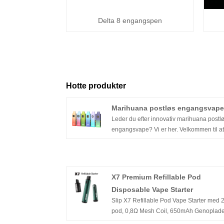
Delta 8 engangspen
Hotte produkter
Marihuana postløs engangsvape
Leder du efter innovativ marihuana postl
engangsvape? Vi er her. Velkommen til at
kontakte os for denne Ultra Marijuana Oil
Vape, som for nylig er udgivet og klar til
prøve- og massebestilling. Den er integre
den avancerede keramiske dual mesh-sp
X7 Premium Refillable Pod
med lavtempereret opvarmning og
Disposable Vape Starter
spændingsvariabel funktion, som giver di
Slip X7 Refillable Pod Vape Starter med 
top-tier marihuanaolie-vaping-oplevelse.
pod, 0,8Ω Mesh Coil, 650mAh Genopladel
batteri, og påfyld fleksibilitet med dine eg