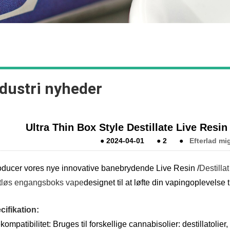
dustri nyheder
Ultra Thin Box Style Destillate Live Resi
●
2024-04-01
●
2
●
Efterlad mi
roducer vores nye innovative banebrydende Live Resin /
Destilla
tløs engangsboks vape
designet til at løfte din vapingoplevelse t
cifikation:
kompatibilitet: Bruges til forskellige cannabisolier: destillatoli