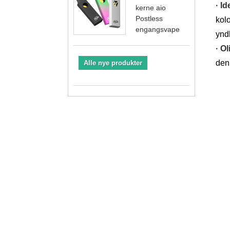
· Id
kerne aio
Postless
kolo
engangsvape
yndl
· Ol
den
Alle nye produkter