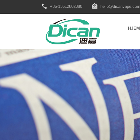
+86-13612802080
hello@dicanvape.co
HJEM