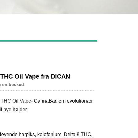
Live
n THC Oil Vape fra DICAN
g en besked
t THC Oil Vape
- CannaBar, en revolutionær
il nye højder.
er, levende harpiks, kolofonium, Delta 8 THC,