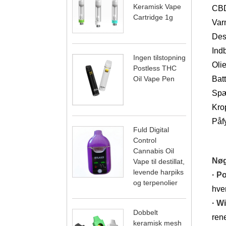
Keramisk Vape
CBD
Cartridge 1g
Var
Des
Indb
Ingen tilstopning
Olie
Postless THC
Batt
Oil Vape Pen
Spæ
Kro
Påf
Fuld Digital
Control
Cannabis Oil
Nøg
Vape til destillat,
levende harpiks
· P
og terpenolier
hver
· W
Dobbelt
ren
keramisk mesh