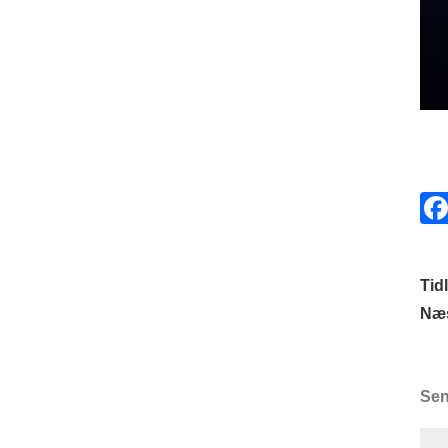
Tidl
Næs
Sen