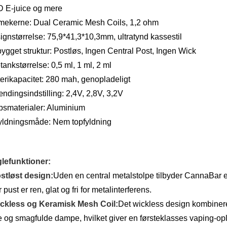
 E-juice og mere
mekerne: Dual Ceramic Mesh Coils, 1,2 ohm
ignstørrelse: 75,9*41,3*10,3mm, ultratynd kassestil
ygget struktur: Postløs, Ingen Central Post, Ingen Wick
tankstørrelse: 0,5 ml, 1 ml, 2 ml
erikapacitet: 280 mah, genopladeligt
ndingsindstilling: 2,4V, 2,8V, 3,2V
psmaterialer: Aluminium
yldningsmåde: Nem topfyldning
lefunktioner:
ostløst design:
Uden en central metalstolpe tilbyder CannaBar e
 pust er ren, glat og fri for metalinterferens.
ickless og Keramisk Mesh Coil:
Det wickless design kombiner
e og smagfulde dampe, hvilket giver en førsteklasses vaping-op