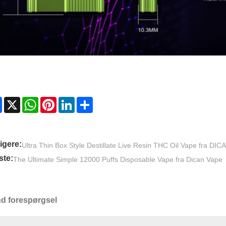
Facebook
X
WhatsApp
Pinterest
LinkedIn
Share
igere:
Ultra Thin Box Style Destillate Live Resin THC Oil Vape fra DIC
te:
The Ultimate Simple 12000 Puffs Disposable Vape fra Dican Vape
d forespørgsel