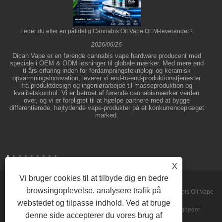
Leder du efter en pålidelig Cannabis Oil Vape OEM-leverandør?
2026/06/26
Dican Vape er en førende cannabis vape hardware producent med
speciale i OEM & ODM løsninger til globale mærker. Med mere end
ti års erfaring inden for fordampningsteknologi og keramisk
opvarmningsinnovation, leverer vi end-to-end-produktionstjenester
fra produktdesign og ingeniørarbejde til masseproduktion og
kvalitetskontrol. Vi er betroet af førende cannabismærker verden
over, og vi er forpligtet til at hjælpe partnere med at bygge
differentierede, højtydende vape-produkter på et konkurrencepræget
marked.
X
Vi bruger cookies til at tilbyde dig en bedre
browsingoplevelse, analysere trafik på
Copyright © 2026 Shenzhen Dican Technology Co.,Ltd. - Cannabis Oil Vape
webstedet og tilpasse indhold. Ved at bruge
Pens, Concentrate Vaporizers, Disposable Vapes - Alle rettigheder
denne side accepterer du vores brug af