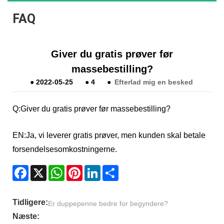
FAQ
Giver du gratis prøver før
massebestilling?
●
2022-05-25
●
4
●
Efterlad mig en besked
Q:
Giver du gratis prøver før massebestilling?
EN:
Ja, vi leverer gratis prøver, men kunden skal betale
forsendelsesomkostningerne.
Facebook
X
WhatsApp
Pinterest
LinkedIn
Share
Tidligere:
Er duppepenne bedre for begyndere?
Næste: